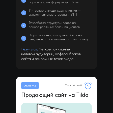
2
люди ищут, как формулируют боль
Интервью с владельцем клиники —
3
выявили сильные стороны и УТП
Разработка структуры сайта на
4
основе реальных болей пациентов
Карта воронки: что должно быть на
5
лендинге, чтобы человек оставил заявку
Результат:
Чёткое понимание
целевой аудитории, оффера, блоков
сайта и рекламных точек входа
Срок: 6 дней
ЭТАП №2
Продающий сайт на Tilda