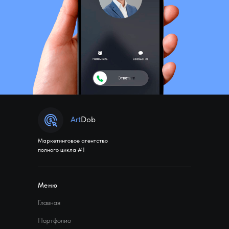
Art
Dob
Маркетинговое агентство
полного цикла #1
Меню
Главная
Портфолио