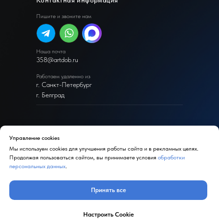
Контактная информация
Пишите и звоните нам
Наша почта
358@artdob.ru
Работаем удаленно из
г. Санкт-Петербург
г. Белград
Управление cookies
Мы используем cookies для улучшения работы сайта и в рекламных целях.
Реквизиты компании
Продолжая пользоваться сайтом, вы принимаете условия
обработки
© ArtDob 2026 г. Официальный сайт. ИП Добрынина О. В.
персональных данных
.
ИНН 330903230612
Принять все
Политика конфиденциальности
Копирование и использование информации с сайта без
Настроить Cookie
согласия владельца запрещены и преследуется по закону