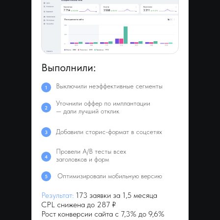
Выполнили:
Выключили неэффективные сегменты
1
Уточнили оффер по имплантации
2
— дали лучший отклик
Добавили сторис-формат в соцсетях
3
Провели A/B тесты всех
4
заголовков и форм
Оптимизировали мобильную версию
5
Результат:
173 заявки за 1,5 месяца
CPL снижена до 287 ₽
Рост конверсии сайта с 7,3% до 9,6%