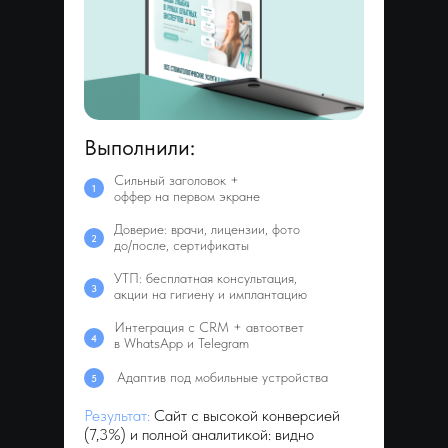
Выполнили:
Сильный заголовок +
1
оффер на первом экране
Доверие: врачи, лицензии, фото
2
до/после, сертификаты
УТП: бесплатная консультация,
3
акции на гигиену и имплантацию
Интеграция с CRM + автоответ
4
в WhatsApp и Telegram
Адаптив под мобильные устройства
5
Результат:
Сайт с высокой конверсией
(7,3%) и полной аналитикой: видно