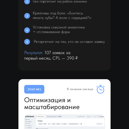
Гео-таргетинг на район клиники
2
Креативы под боли: «Боитесь
3
лечить зубы? А если с седацией?»
Установка сквозной аналитики
4
+ отслеживание форм
Ретаргетинг на тех, кто не оставил заявку
5
Результат:
107 заявок за
первый месяц. CPL — 390 ₽
В течение месяца
ЭТАП №3
Оптимизация и
масштабирование