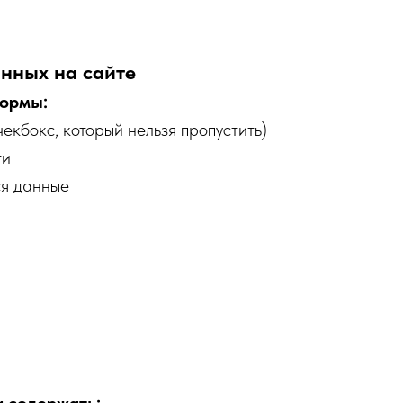
анных на сайте
формы:
екбокс, который нельзя пропустить)
ти
ся данные