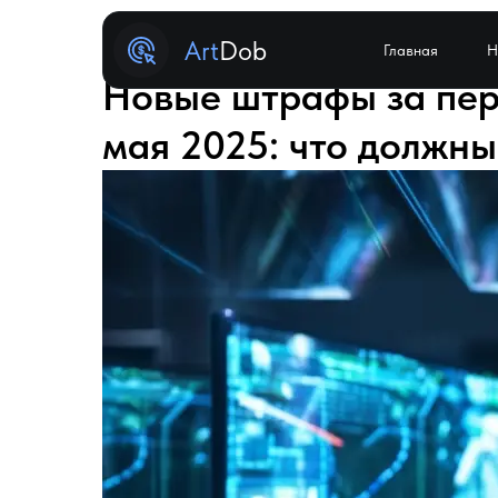
Art
Dob
Главная
Н
Новые штрафы за пер
мая 2025: что должны