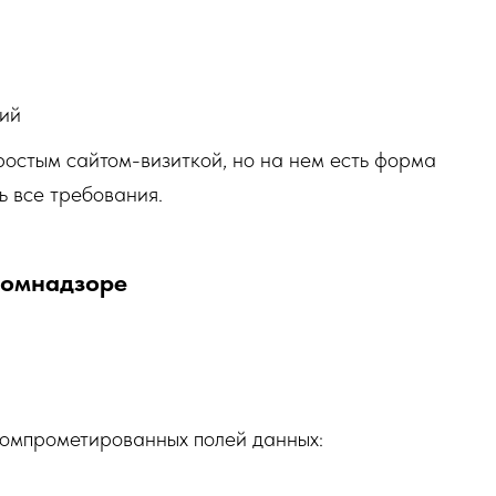
ний
ростым сайтом-визиткой, но на нем есть форма
ь все требования.
скомнадзоре
компрометированных полей данных: