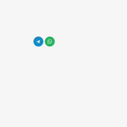
358@artdob.ru