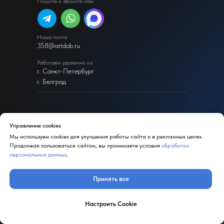
Пишите и звоните нам
Наша почта
358@artdob.ru
Работаем удаленно из
г. Санкт-Петербург
г. Белград
Управление cookies
Мы используем cookies для улучшения работы сайта и в рекламных целях.
Реквизиты компании
Продолжая пользоваться сайтом, вы принимаете условия
обработки
© ArtDob 2026 г. Официальный сайт. ИП Добрынина О. В.
персональных данных
.
ИНН 330903230612
Принять все
Политика конфиденциальности
Копирование и использование информации с сайта без
Настроить Cookie
согласия владельца запрещены и преследуется по закону